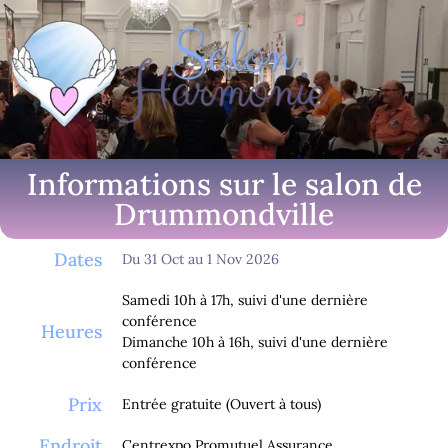
Informations sur le salon de
Drummondville
Dates
Du 31 Oct au
1 Nov 2026
Samedi
10h à 17h, suivi d'une dernière
conférence
Heures
Dimanche
10h à 16h, suivi d'une dernière
conférence
Prix
Entrée gratuite (Ouvert à tous)
Endroit
Centrexpo Promutuel Assurance